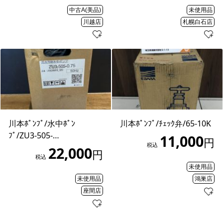
中古A(美品)
未使用品
川越店
札幌白石店
川本ﾎﾟﾝﾌﾟ/水中ﾎﾟﾝ
川本ﾎﾟﾝﾌﾟ/ﾁｪｯｸ弁/65-10K
ﾌﾟ/ZU3-505-…
11,000
円
税込
22,000
円
税込
未使用品
未使用品
鴻巣店
座間店