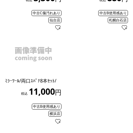
中古C傷汚れあり
中古B使用感あり
仙台店
札幌白石店
ﾐﾗｰﾂｰﾙ/両口ｽﾊﾟﾅ8本ｾｯﾄ/
11,000
円
税込
中古B使用感あり
横浜店