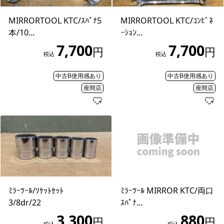
MIRRORTOOL KTC/ｽﾊﾟﾅ5
MIRRORTOOL KTC/ｺﾝﾋﾞﾈ
本/10…
ｰｼｮﾝ…
7,700
7,700
円
円
税込
税込
中古B使用感あり
中古B使用感あり
座間店
座間店
ﾐﾗｰﾂｰﾙ/ｿｹｯﾄｾｯﾄ
ﾐﾗｰﾂｰﾙ MIRROR KTC/両口
3/8dr/22
ｽﾊﾟﾅ…
3,300
880
円
円
税込
税込