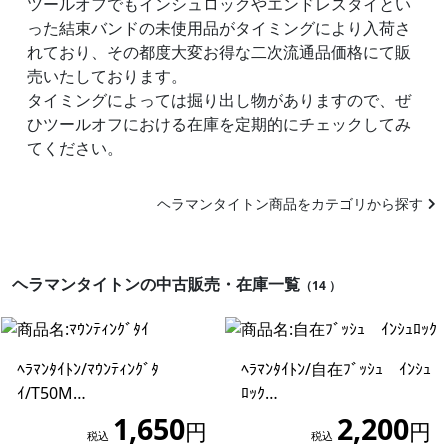
ツールオフでもインシュロックやエンドレスタイとい
った結束バンドの未使用品がタイミングにより入荷さ
れており、その都度大変お得な二次流通品価格にて販
売いたしております。
タイミングによっては掘り出し物がありますので、ぜ
ひツールオフにおける在庫を定期的にチェックしてみ
てください。
ヘラマンタイトン商品をカテゴリから探す
ヘラマンタイトンの中古販売・在庫一覧
（14 ）
ﾍﾗﾏﾝﾀｲﾄﾝ/ﾏｳﾝﾃｨﾝｸﾞﾀ
ﾍﾗﾏﾝﾀｲﾄﾝ/自在ﾌﾞｯｼｭ ｲﾝｼｭ
ｲ/T50M…
ﾛｯｸ…
1,650
2,200
円
円
税込
税込