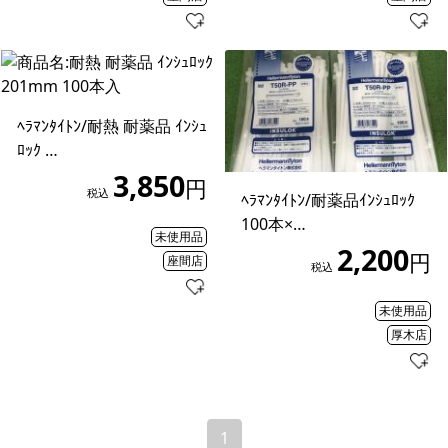
ﾍﾗﾏﾝﾀｲﾄﾝ/耐熱 耐薬品 ｲﾝｼｭ
ﾛｯｸ …
3,850
円
税込
ﾍﾗﾏﾝﾀｲﾄﾝ/耐薬品ｲﾝｼｭﾛｯｸ
100本×…
未使用品
2,200
円
座間店
税込
未使用品
厚木店
1