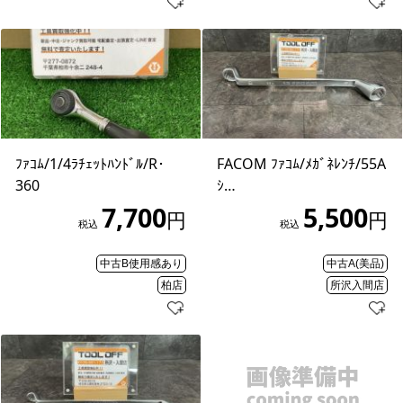
ﾌｧｺﾑ/1/4ﾗﾁｪｯﾄﾊﾝﾄﾞﾙ/R･
FACOM ﾌｧｺﾑ/ﾒｶﾞﾈﾚﾝﾁ/55A
360
ｼ…
7,700
5,500
円
円
税込
税込
中古B使用感あり
中古A(美品)
柏店
所沢入間店