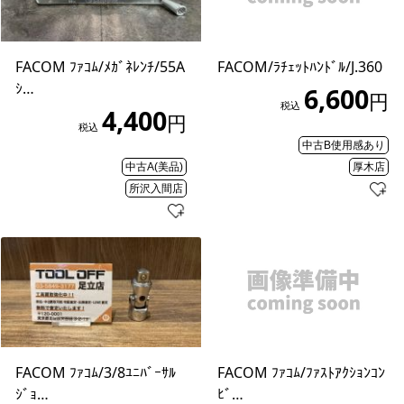
FACOM ﾌｧｺﾑ/ﾒｶﾞﾈﾚﾝﾁ/55A
FACOM/ﾗﾁｪｯﾄﾊﾝﾄﾞﾙ/J.360
ｼ…
6,600
円
税込
4,400
円
税込
中古B使用感あり
中古A(美品)
厚木店
所沢入間店
FACOM ﾌｧｺﾑ/3/8ﾕﾆﾊﾞｰｻﾙ
FACOM ﾌｧｺﾑ/ﾌｧｽﾄｱｸｼｮﾝｺﾝ
ｼﾞｮ…
ﾋﾞ…