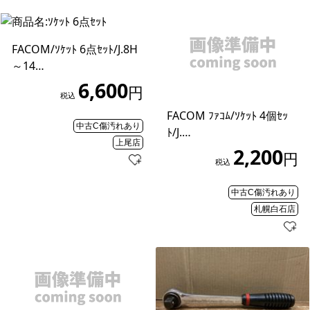
FACOM/ｿｹｯﾄ 6点ｾｯﾄ/J.8H
～14…
6,600
円
税込
FACOM ﾌｧｺﾑ/ｿｹｯﾄ 4個ｾｯ
中古C傷汚れあり
ﾄ/J.…
上尾店
2,200
円
税込
中古C傷汚れあり
札幌白石店