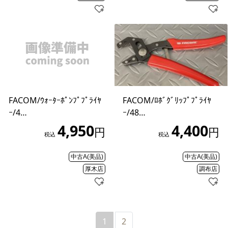
FACOM/ｳｫｰﾀｰﾎﾟﾝﾌﾟﾌﾟﾗｲﾔ
FACOM/ﾛﾎﾞｸﾞﾘｯﾌﾟﾌﾟﾗｲﾔ
ｰ/4…
ｰ/48…
4,950
4,400
円
円
税込
税込
中古A(美品)
中古A(美品)
厚木店
調布店
1
2