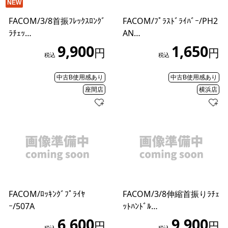
NEW
FACOM/3/8首振ﾌﾚｯｸｽﾛﾝｸﾞ
FACOM/ﾌﾟﾗｽﾄﾞﾗｲﾊﾞｰ/PH2
ﾗﾁｪｯ…
AN…
9,900
1,650
円
円
税込
税込
中古B使用感あり
中古B使用感あり
座間店
横浜店
FACOM/ﾛｯｷﾝｸﾞﾌﾟﾗｲﾔ
FACOM/3/8伸縮首振りﾗﾁｪ
ｰ/507A
ｯﾄﾊﾝﾄﾞﾙ…
6,600
9,900
円
円
税込
税込