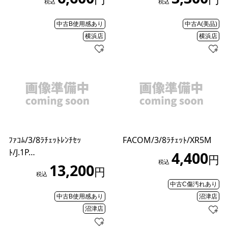
税込
税込
中古B使用感あり
中古A(美品)
横浜店
横浜店
ﾌｧｺﾑ/3/8ﾗﾁｪｯﾄﾚﾝﾁｾｯ
FACOM/3/8ﾗﾁｪｯﾄ/XR5M
ﾄ/J.1P…
4,400
円
税込
13,200
円
税込
中古C傷汚れあり
中古B使用感あり
沼津店
沼津店