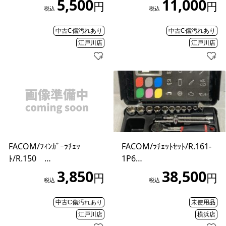
5,500
11,000
円
円
税込
税込
中古C傷汚れあり
中古C傷汚れあり
江戸川店
江戸川店
FACOM/ﾌｨﾝｶﾞｰﾗﾁｪｯ
FACOM/ﾗﾁｪｯﾄｾｯﾄ/R.161-
ﾄ/R.150 …
1P6…
3,850
38,500
円
円
税込
税込
中古C傷汚れあり
未使用品
江戸川店
横浜店