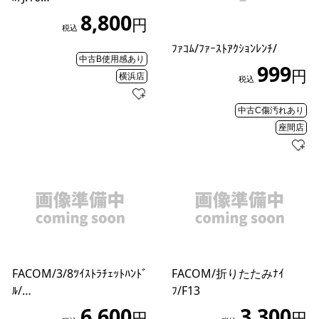
8,800
円
税込
ﾌｧｺﾑ/ﾌｧｰｽﾄｱｸｼｮﾝﾚﾝﾁ/
中古B使用感あり
999
円
横浜店
税込
中古C傷汚れあり
座間店
FACOM/3/8ﾂｲｽﾄﾗﾁｪｯﾄﾊﾝﾄﾞ
FACOM/折りたたみﾅｲ
ﾙ/…
ﾌ/F13
6,600
3,300
円
円