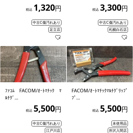
1,320
3,300
円
円
税込
税込
中古C傷汚れあり
中古C傷汚れあり
足立店
札幌白石店
ﾌｧｺﾑ FACOM/ｵｰﾄﾏﾁｯｸ ﾏ
FACOM/ｵｰﾄﾏﾁｯｸﾏﾙﾁｸﾞﾘｯﾌﾟ
ﾙﾁｸﾞ…
ﾌﾟ…
5,500
5,500
円
円
税込
税込
中古C傷汚れあり
未使用品
江戸川店
所沢入間店