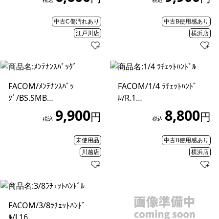
中古C傷汚れあり
中古B使用感あり
江戸川店
横浜店
FACOM/ﾒﾝﾃﾅﾝｽﾊﾞｯ
FACOM/1/4 ﾗﾁｪｯﾄﾊﾝﾄﾞ
ｸﾞ/BS.SMB…
ﾙ/R.1…
9,900
8,800
円
円
税込
税込
未使用品
中古B使用感あり
川越店
横浜店
FACOM/3/8ﾗﾁｪｯﾄﾊﾝﾄﾞ
ﾙ/J.16…