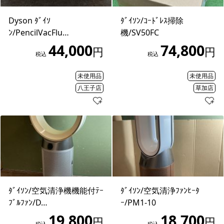
Dyson ﾀﾞｲｿ
ﾀﾞｲｿﾝ/ｺｰﾄﾞﾚｽ掃除
ﾝ/PencilVacFlu…
機/SV50FC
44,000
74,800
円
円
税込
税込
未使用品
未使用品
八王子店
草加店
ﾀﾞｲｿﾝ/空気清浄機機能付ﾃｰ
ﾀﾞｲｿﾝ/空気清浄ﾌｧﾝﾋｰﾀ
ﾌﾞﾙﾌｧﾝ/D…
ｰ/PM1-10
19,800
18,700
円
円
税込
税込