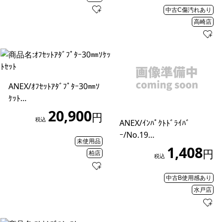
中古C傷汚れあり
高崎店
ANEX/ｵﾌｾｯﾄｱﾀﾞﾌﾟﾀｰ30㎜ｿ
ｹｯﾄ…
20,900
円
税込
ANEX/ｲﾝﾊﾟｸﾄﾄﾞﾗｲﾊﾞ
ｰ/No.19…
未使用品
1,408
円
柏店
税込
中古B使用感あり
水戸店