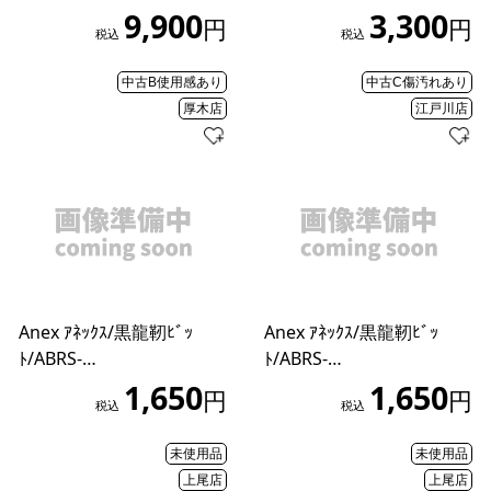
9,900
3,300
円
円
税込
税込
中古B使用感あり
中古C傷汚れあり
厚木店
江戸川店
Anex ｱﾈｯｸｽ/黒龍靭ﾋﾞｯ
Anex ｱﾈｯｸｽ/黒龍靭ﾋﾞｯ
ﾄ/ABRS-…
ﾄ/ABRS-…
1,650
1,650
円
円
税込
税込
未使用品
未使用品
上尾店
上尾店