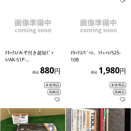
ｱﾈｯｸｽ/みぞ付き超短ﾋﾞｯ
ｱﾈｯｸｽ/ﾋﾞｯﾄ、ﾗﾁｪｯﾄ/525-
ﾄ/AK-51P-…
10B
880
1,980
円
円
税込
税込
未使用品
未使用品
高崎店
高崎店