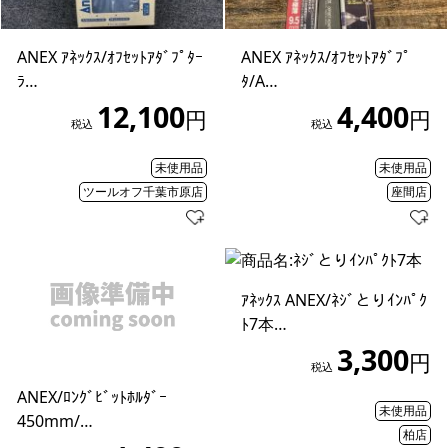
ANEX ｱﾈｯｸｽ/ｵﾌｾｯﾄｱﾀﾞﾌﾟﾀｰ
ANEX ｱﾈｯｸｽ/ｵﾌｾｯﾄｱﾀﾞﾌﾟ
ﾗ…
ﾀ/A…
12,100
4,400
円
円
税込
税込
未使用品
未使用品
ツールオフ千葉市原店
座間店
ｱﾈｯｸｽ ANEX/ﾈｼﾞとりｲﾝﾊﾟｸ
ﾄ7本…
3,300
円
税込
ANEX/ﾛﾝｸﾞﾋﾞｯﾄﾎﾙﾀﾞｰ
未使用品
450mm/…
柏店