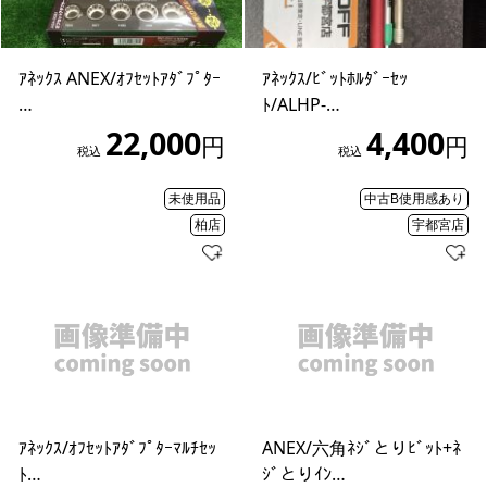
ｱﾈｯｸｽ ANEX/ｵﾌｾｯﾄｱﾀﾞﾌﾟﾀｰ
ｱﾈｯｸｽ/ﾋﾞｯﾄﾎﾙﾀﾞｰｾｯ
…
ﾄ/ALHP-…
22,000
4,400
円
円
税込
税込
未使用品
中古B使用感あり
柏店
宇都宮店
ｱﾈｯｸｽ/ｵﾌｾｯﾄｱﾀﾞﾌﾟﾀｰﾏﾙﾁｾｯ
ANEX/六角ﾈｼﾞとりﾋﾞｯﾄ+ﾈ
ﾄ…
ｼﾞとりｲﾝ…