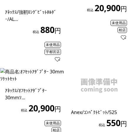
20,900
円
税込
ｱﾈｯｸｽ/強靭ﾛﾝｸﾞﾋﾞｯﾄﾎﾙﾀﾞ
ｰ/AL…
未使用品
880
円
柏店
税込
未使用品
宇都宮店
ｱﾈｯｸｽ/ｵﾌｾｯﾄｱﾀﾞﾌﾟﾀｰ
30mmｿ…
20,900
円
税込
Anex/ｺﾝﾊﾟｸﾄﾋﾞｯﾄ/525
550
円
未使用品
税込
柏店