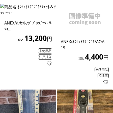
ANEX/ｵﾌｾｯﾄｱﾀﾞﾌﾟﾀﾗﾁｪｯﾄ＆
ｿｹ…
13,200
円
税込
ANEX/ｵﾌｾｯﾄｱﾀﾞﾌﾟﾀ/AOA-
19
未使用品
4,400
円
江戸川店
税込
未使用品
沼津店