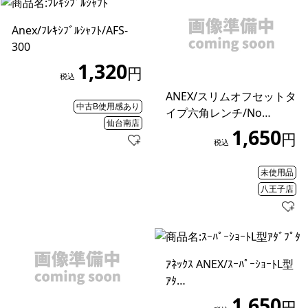
Anex/ﾌﾚｷｼﾌﾞﾙｼｬﾌﾄ/AFS-
300
1,320
円
税込
ANEX/スリムオフセットタ
中古B使用感あり
イプ六角レンチ/No…
仙台南店
1,650
円
税込
未使用品
八王子店
ｱﾈｯｸｽ ANEX/ｽｰﾊﾟｰｼｮｰﾄL型
ｱﾀ…
1,650
円