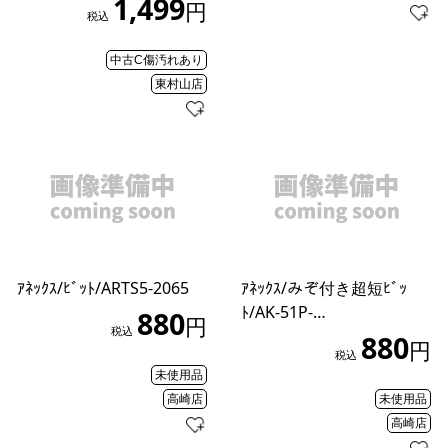
1,499
円
税込
中古C傷汚れあり
東村山店
ｱﾈｯｸｽ/ﾋﾞｯﾄ/ARTS5-2065
ｱﾈｯｸｽ/みぞ付き超短ﾋﾞｯ
ﾄ/AK-51P-…
880
円
税込
880
円
税込
未使用品
高崎店
未使用品
高崎店