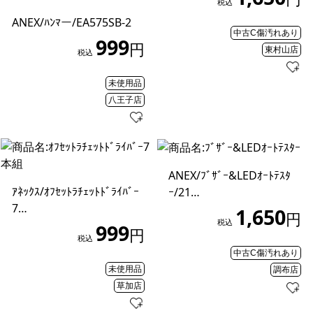
税込
ANEX/ﾊﾝﾏー/EA575SB-2
中古C傷汚れあり
999
円
東村山店
税込
未使用品
八王子店
ANEX/ﾌﾞｻﾞｰ&LEDｵｰﾄﾃｽﾀ
ｱﾈｯｸｽ/ｵﾌｾｯﾄﾗﾁｪｯﾄﾄﾞﾗｲﾊﾞｰ
ｰ/21…
7…
1,650
円
税込
999
円
税込
中古C傷汚れあり
未使用品
調布店
草加店