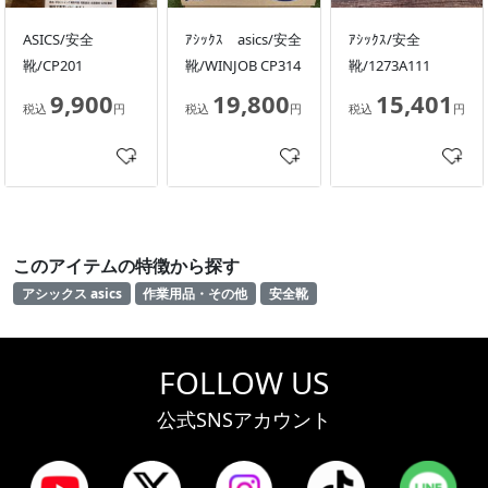
ASICS/安全
ｱｼｯｸｽ asics/安全
ｱｼｯｸｽ/安全
靴/CP201
靴/WINJOB CP314
靴/1273A111
9,900
19,800
15,401
税込
円
税込
円
税込
円
このアイテムの特徴から探す
アシックス asics
作業用品・その他
安全靴
FOLLOW US
公式SNSアカウント