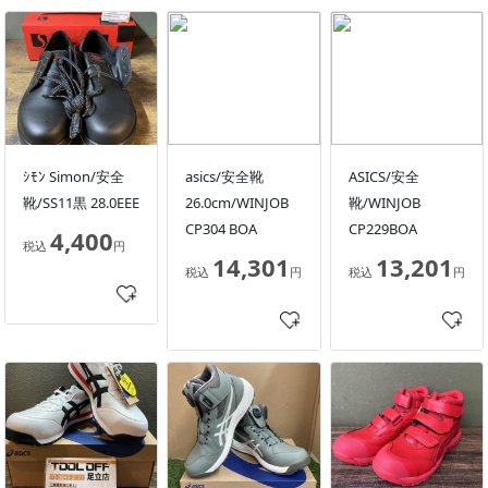
ｼﾓﾝ Simon/安全
asics/安全靴
ASICS/安全
靴/SS11黒 28.0EEE
26.0cm/WINJOB
靴/WINJOB
CP304 BOA
CP229BOA
4,400
税込
円
14,301
13,201
税込
円
税込
円