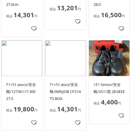
27.0cm
28.0
13,201
税込
円
14,301
16,500
税込
円
税込
円
ｱｼｯｸｽ asocs/安全
ｱｼｯｸｽ asics/安全
ｼﾓﾝ Simon/安全
靴/1273A117-300
靴/WINJOB CP214
靴/SS11黒 28.0EEE
27.5
TS BOA
4,400
税込
円
19,800
14,301
税込
円
税込
円