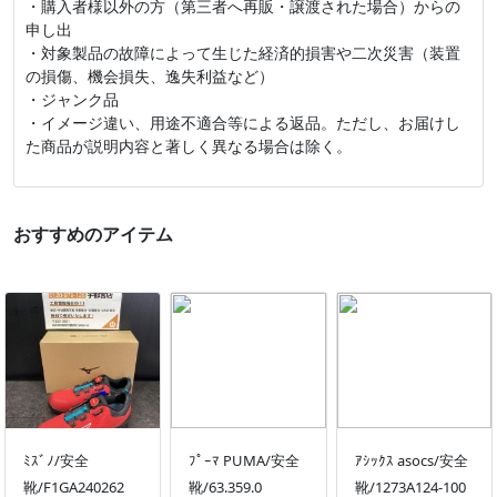
・購入者様以外の方（第三者へ再販・譲渡された場合）からの
申し出
・対象製品の故障によって生じた経済的損害や二次災害（装置
の損傷、機会損失、逸失利益など）
・ジャンク品
・イメージ違い、用途不適合等による返品。ただし、お届けし
た商品が説明内容と著しく異なる場合は除く。
おすすめのアイテム
ﾐｽﾞﾉ/安全
ﾌﾟｰﾏ PUMA/安全
ｱｼｯｸｽ asocs/安全
靴/F1GA240262
靴/63.359.0
靴/1273A124-100