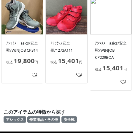
ｱｼｯｸｽ asics/安全
ｱｼｯｸｽ/安全
ｱｼｯｸｽ asics/安全
靴/WINJOB CP314
靴/1273A111
靴/WINJOB
CP229BOA
19,800
15,401
税込
円
税込
円
15,401
税込
円
このアイテムの特徴から探す
アシックス
作業用品・その他
安全靴