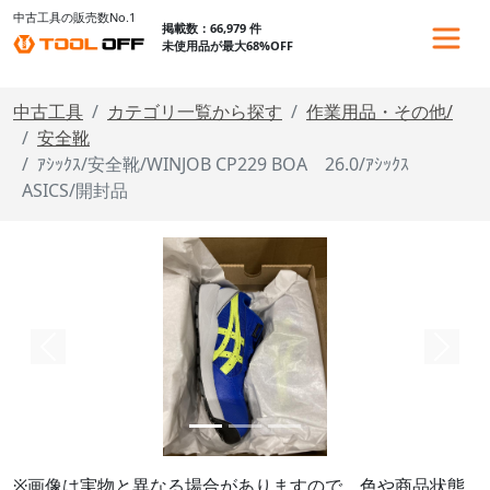
中古工具の販売数No.1
掲載数：66,979 件
未使用品が最大68%OFF
中古工具
カテゴリ一覧から探す
作業用品・その他/
安全靴
ｱｼｯｸｽ/安全靴/WINJOB CP229 BOA 26.0/ｱｼｯｸｽ
ASICS/開封品
※画像は実物と異なる場合がありますので、色や商品状態