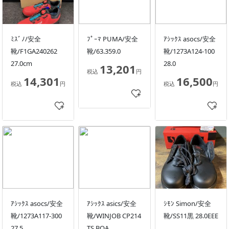
ﾐｽﾞﾉ/安全
ﾌﾟｰﾏ PUMA/安全
ｱｼｯｸｽ asocs/安全
靴/F1GA240262
靴/63.359.0
靴/1273A124-100
27.0cm
28.0
13,201
税込
円
14,301
16,500
税込
円
税込
円
ｱｼｯｸｽ asocs/安全
ｱｼｯｸｽ asics/安全
ｼﾓﾝ Simon/安全
靴/1273A117-300
靴/WINJOB CP214
靴/SS11黒 28.0EEE
27.5
TS BOA