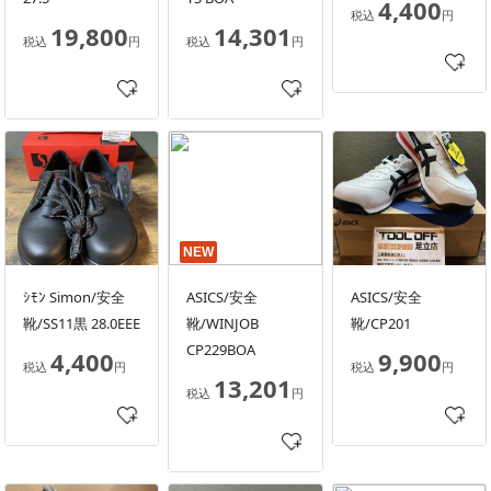
4,400
税込
円
19,800
14,301
税込
円
税込
円
NEW
ｼﾓﾝ Simon/安全
ASICS/安全
ASICS/安全
靴/SS11黒 28.0EEE
靴/WINJOB
靴/CP201
CP229BOA
4,400
9,900
税込
円
税込
円
13,201
税込
円