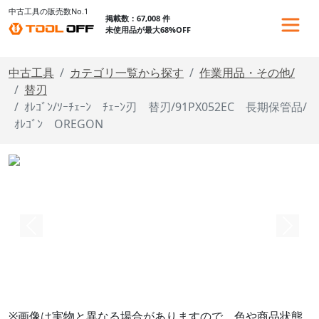
中古工具の販売数No.1
掲載数：67,008 件
未使用品が最大68%OFF
中古工具
カテゴリ一覧から探す
作業用品・その他/
替刃
ｵﾚｺﾞﾝ/ｿｰﾁｪｰﾝ ﾁｪｰﾝ刃 替刃/91PX052EC 長期保管品/
ｵﾚｺﾞﾝ OREGON
※画像は実物と異なる場合がありますので、色や商品状態