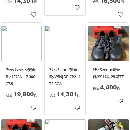
14,301
16,500
税込
円
税込
円
ｱｼｯｸｽ asocs/安全
ｱｼｯｸｽ asics/安全
ｼﾓﾝ Simon/安全
靴/1273A117-300
靴/WINJOB CP214
靴/SS11黒 28.0EEE
27.5
TS BOA
4,400
税込
円
19,800
14,301
税込
円
税込
円