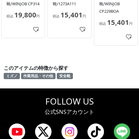
靴/WINJOB CP314
靴/1273A111
靴/WINJOB
CP229BOA
19,800
15,401
税込
円
税込
円
15,401
税込
円
このアイテムの特徴から探す
ミズノ
作業用品・その他
安全靴
FOLLOW US
公式SNSアカウント