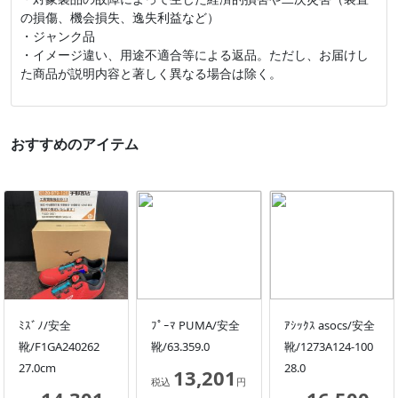
の損傷、機会損失、逸失利益など）
・ジャンク品
・イメージ違い、用途不適合等による返品。ただし、お届けし
た商品が説明内容と著しく異なる場合は除く。
おすすめのアイテム
ﾐｽﾞﾉ/安全
ﾌﾟｰﾏ PUMA/安全
ｱｼｯｸｽ asocs/安全
靴/F1GA240262
靴/63.359.0
靴/1273A124-100
27.0cm
28.0
13,201
税込
円