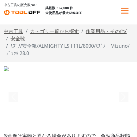
中古工具の販売数No.1
掲載数：67,008 件
未使用品が最大68%OFF
中古工具
カテゴリ一覧から探す
作業用品・その他/
安全靴
ﾐｽﾞﾉ/安全靴/ALMIGHTY LSⅡ 11L/8000/ﾐｽﾞﾉ Mizuno/
ﾌﾞﾗｯｸ 28.0
※画像は実物と異なる場合がありますので、色や商品状態