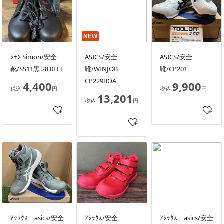
NEW
ｼﾓﾝ Simon/安全
ASICS/安全
ASICS/安全
靴/SS11黒 28.0EEE
靴/WINJOB
靴/CP201
CP229BOA
4,400
9,900
税込
円
税込
円
13,201
税込
円
ｱｼｯｸｽ asics/安全
ｱｼｯｸｽ/安全
ｱｼｯｸｽ asics/安全