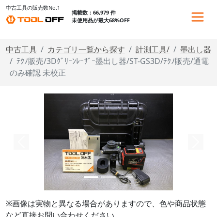
中古工具の販売数No.1
掲載数：66,979 件
未使用品が最大68%OFF
中古工具
カテゴリ一覧から探す
計測工具/
墨出し器
ﾃｸﾉ販売/3Dｸﾞﾘｰﾝﾚｰｻﾞｰ墨出し器/ST-GS3D/ﾃｸﾉ販売/通電
のみ確認 未校正
※画像は実物と異なる場合がありますので、色や商品状態
など直接お問い合わせください。