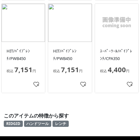
HIT/ﾊﾟｲﾌﾟﾚﾝ
HIT/ﾊﾟｲﾌﾟﾚﾝ
ｽｰﾊﾟｰﾂｰﾙ/ﾊﾟｲﾌﾟﾚ
ﾁ/PWB450
ﾁ/PWB450
ﾝﾁ/CPA350
7,151
7,151
4,400
税込
円
税込
円
税込
円
このアイテムの特徴から探す
RIDGID
ハンドツール
レンチ