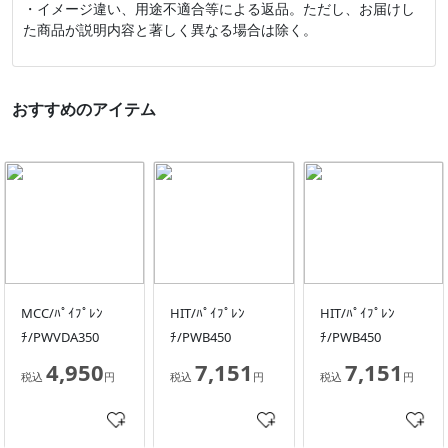
・イメージ違い、用途不適合等による返品。ただし、お届けし
た商品が説明内容と著しく異なる場合は除く。
おすすめのアイテム
MCC/ﾊﾟｲﾌﾟﾚﾝ
HIT/ﾊﾟｲﾌﾟﾚﾝ
HIT/ﾊﾟｲﾌﾟﾚﾝ
ﾁ/PWVDA350
ﾁ/PWB450
ﾁ/PWB450
4,950
7,151
7,151
税込
円
税込
円
税込
円