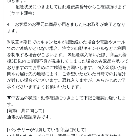
頂きます。
配送状況につきましては配送伝票番号からご確認頂けます
（ヤマト運輸）
4. お客様のお手元に商品が届きましたらお取引が終了となり
ます。
※取置き期日でのキャンセルが複数続いた場合や電話やメール
でのご連絡がとれない場合、注文の自動キャンセルなどご利用
を制限する場合がございます。 ※配送購入頂いた際、商品到着
後3日以内に初期不良が発生してしまった場合のみ返品を承って
おりますのでお早めにご確認をお願いします。 ※入金頂いた時
間やお届け先の地域により、ご希望いただいた日時でのお届け
が難しい場合がございます。恐れ入りますが、あらかじめご了
承くださいますようお願いいたします。
▼中古品の状態・動作確認につきまして下記ご確認お願いしま
す。
[電動工具に関して]
通電のみ確認済みです。
[バッテリーが付属している商品に関して]
中古品のため、バッテリー残量に関しての保証は出来かねま