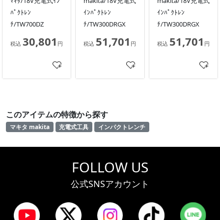
ﾏｷﾀ/18V充電式ｲﾝ
makita/18V充電式
makita/18V充電式
ﾊﾟｸﾄﾚﾝ
ｲﾝﾊﾟｸﾄﾚﾝ
ｲﾝﾊﾟｸﾄﾚﾝ
ﾁ/TW700DZ
ﾁ/TW300DRGX
ﾁ/TW300DRGX
30,801
51,701
51,701
税込
円
税込
円
税込
円
このアイテムの特徴から探す
マキタ makita
充電式工具
インパクトレンチ
FOLLOW US
公式SNSアカウント