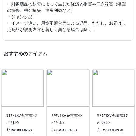
・対象製品の故障によって生じた経済的損害や二次災害（装置
の損傷、機会損失、逸失利益など）
・ジャンク品
・イメージ違い、用途不適合等による返品。ただし、お届けし
た商品が説明内容と著しく異なる場合は除く。
おすすめのアイテム
ﾏｷﾀ/18V充電式ｲﾝ
ﾏｷﾀ/18V充電式ｲﾝ
ﾏｷﾀ/18V充電式ｲﾝ
ﾊﾟｸﾄﾚﾝ
ﾊﾟｸﾄﾚﾝ
ﾊﾟｸﾄﾚﾝ
ﾁ/TW300DRGX
ﾁ/TW300DRGX
ﾁ/TW300DRGX