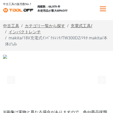
中古工具の販売数No.1
掲載数：66,979 件
未使用品が最大68%OFF
中古工具
カテゴリ一覧から探す
充電式工具/
インパクトレンチ
makita/18V充電式ｲﾝﾊﾟｸﾄﾚﾝﾁ/TW300DZ/ﾏｷﾀ makita/本
体のみ
※画像は実物と異なる場合がありますので、色や商品状態