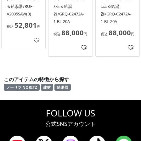
ろ給湯器/RUF-
ｽふろ給湯
ｽふろ給湯
A2005SAW(B)
器/GRQ-C2472A-
器/GRQ-C2472A-
1-BL-20A
1-BL-20A
52,801
税込
円
88,000
88,000
税込
円
税込
円
このアイテムの特徴から探す
ノーリツ NORITZ
建材
給湯器
FOLLOW US
公式SNSアカウント