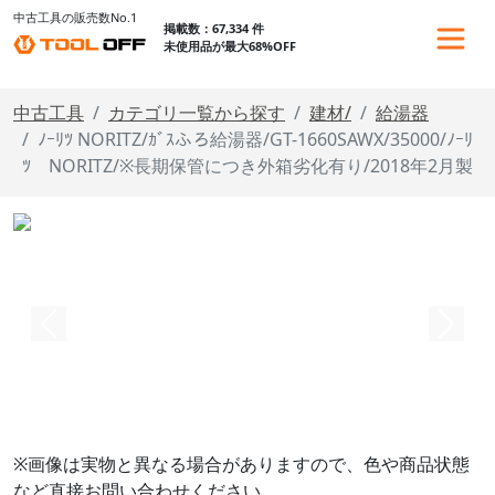
中古工具の販売数No.1
掲載数：67,334 件
未使用品が最大68%OFF
中古工具
カテゴリ一覧から探す
建材/
給湯器
ﾉｰﾘﾂ NORITZ/ｶﾞｽふろ給湯器/GT-1660SAWX/35000/ﾉｰﾘ
ﾂ NORITZ/※長期保管につき外箱劣化有り/2018年2月製
※画像は実物と異なる場合がありますので、色や商品状態
など直接お問い合わせください。