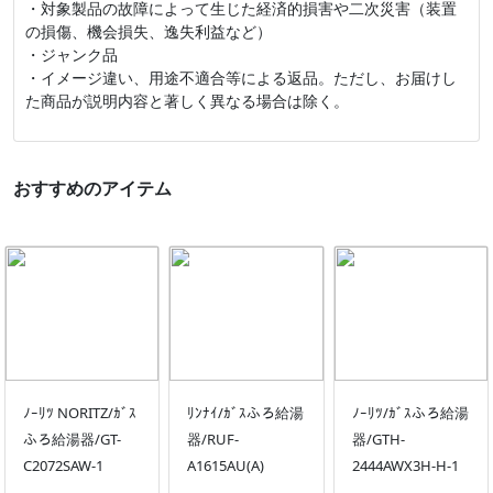
・対象製品の故障によって生じた経済的損害や二次災害（装置
の損傷、機会損失、逸失利益など）
・ジャンク品
・イメージ違い、用途不適合等による返品。ただし、お届けし
た商品が説明内容と著しく異なる場合は除く。
おすすめのアイテム
ﾉｰﾘﾂ NORITZ/ｶﾞｽ
ﾘﾝﾅｲ/ｶﾞｽふろ給湯
ﾉｰﾘﾂ/ｶﾞｽふろ給湯
ふろ給湯器/GT-
器/RUF-
器/GTH-
C2072SAW-1
A1615AU(A)
2444AWX3H-H-1