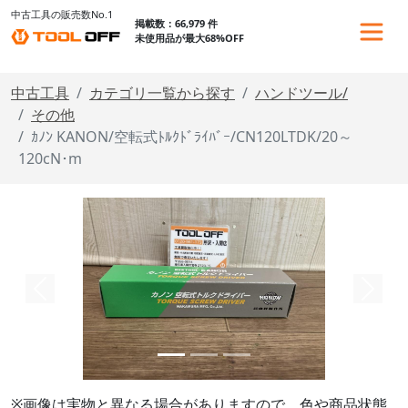
中古工具の販売数No.1
掲載数：66,979 件
未使用品が最大68%OFF
中古工具
カテゴリ一覧から探す
ハンドツール/
その他
ｶﾉﾝ KANON/空転式ﾄﾙｸﾄﾞﾗｲﾊﾞｰ/CN120LTDK/20～
120cN･m
※画像は実物と異なる場合がありますので、色や商品状態