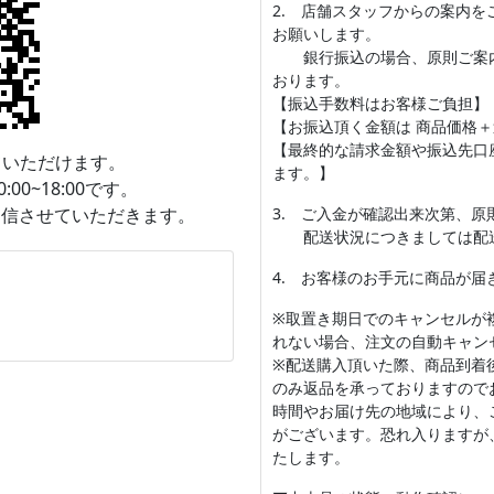
2. 店舗スタッフからの案内
お願いします。
銀行振込の場合、原則ご案内
おります。
【振込手数料はお客様ご負担】
【お振込頂く金額は 商品価格＋
【最終的な請求金額や振込先口
ていただけます。
ます。】
0~18:00です。
返信させていただきます。
3. ご入金が確認出来次第、
配送状況につきましては配送
4. お客様のお手元に商品が
※取置き期日でのキャンセルが
。
れない場合、注文の自動キャン
※配送購入頂いた際、商品到着
のみ返品を承っておりますので
時間やお届け先の地域により、
がございます。恐れ入りますが
たします。