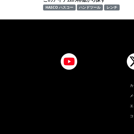
HASCO ハスコー
ハンドツール
レンチ
カ
メ
エ
コ