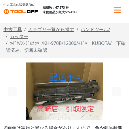
中古工具の販売数No.1
掲載数：67,573 件
未使用品が最大68%OFF
中古工具
カテゴリ一覧から探す
ハンドツール/
カッター
ｸﾎﾞﾀ/ｼﾝｸﾞﾙｶｯﾀｰ/KH-970B/12000/ｸﾎﾞﾀ KUBOTA/上下確
認済み、切断未確認
※画像は実物と異なる場合がありますので、色や商品状態