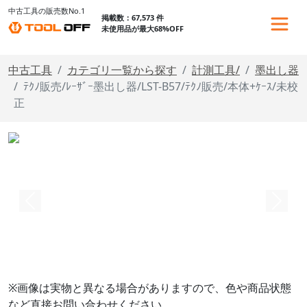
中古工具の販売数No.1
掲載数：67,573 件
未使用品が最大68%OFF
中古工具
カテゴリ一覧から探す
計測工具/
墨出し器
ﾃｸﾉ販売/ﾚｰｻﾞｰ墨出し器/LST-B57/ﾃｸﾉ販売/本体+ｹｰｽ/未校
正
※画像は実物と異なる場合がありますので、色や商品状態
など直接お問い合わせください。