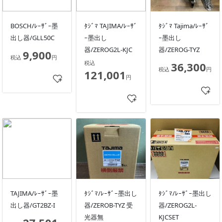
BOSCH/ﾚｰｻﾞｰ墨
ﾀｼﾞﾏ TAJIMA/ﾚｰｻﾞ
ﾀｼﾞﾏ Tajima/ﾚｰｻﾞ
出し器/GLL50C
ｰ墨出し
ｰ墨出し
器/ZEROG2L-KJC
器/ZEROG-TYZ
9,900
税込
円
税込
36,300
税込
円
121,001
円
TAJIMA/ﾚｰｻﾞｰ墨
ﾀｼﾞﾏ/ﾚｰｻﾞｰ墨出し
ﾀｼﾞﾏ/ﾚｰｻﾞｰ墨出し
出し器/GT2BZ-I
器/ZEROB-TYZ 受
器/ZEROG2L-
光器無
KJCSET