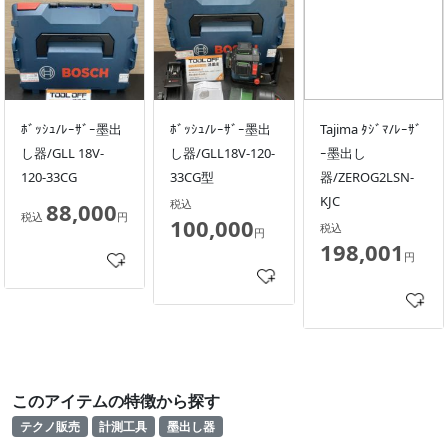
ﾎﾞｯｼｭ/ﾚｰｻﾞｰ墨出
ﾎﾞｯｼｭ/ﾚｰｻﾞｰ墨出
Tajima ﾀｼﾞﾏ/ﾚｰｻﾞ
し器/GLL 18V-
し器/GLL18V-120-
ｰ墨出し
120-33CG
33CG型
器/ZEROG2LSN-
KJC
税込
88,000
税込
円
100,000
税込
円
198,001
円
このアイテムの特徴から探す
テクノ販売
計測工具
墨出し器