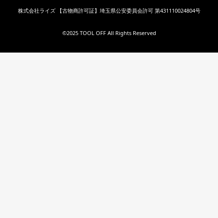
株式会社ライズ 【古物商許可証】埼玉県公安委員会許可 第431110024804号
©︎2025 TOOL OFF All Rights Reserved