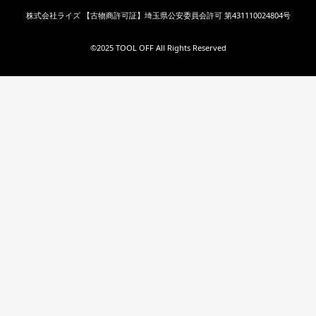
株式会社ライズ 【古物商許可証】埼玉県公安委員会許可 第431110024804号
©︎2025 TOOL OFF All Rights Reserved