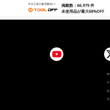
中古工具の販売数No.1
掲載数：66,979 件
未使用品が最大68%OFF
カ
メ
エ
コ