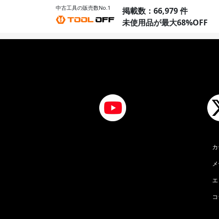
中古工具の販売数No.1
掲載数：66,979 件
未使用品が最大68%OFF
カ
メ
エ
コ