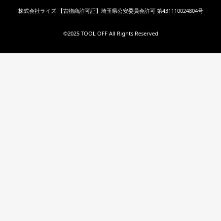
株式会社ライズ 【古物商許可証】埼玉県公安委員会許可 第431110024804号
©︎2025 TOOL OFF All Rights Reserved