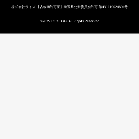
株式会社ライズ 【古物商許可証】埼玉県公安委員会許可 第431110024804号
©︎2025 TOOL OFF All Rights Reserved