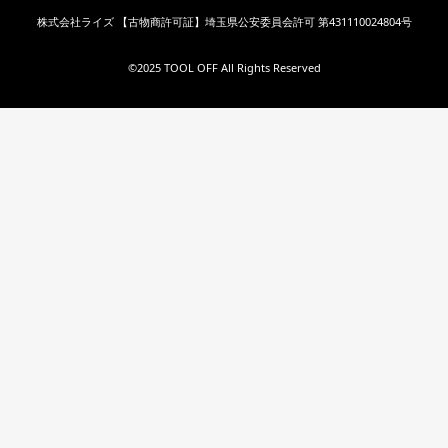
株式会社ライズ 【古物商許可証】埼玉県公安委員会許可 第431110024804号
©︎2025 TOOL OFF All Rights Reserved