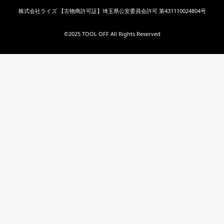
株式会社ライズ 【古物商許可証】埼玉県公安委員会許可 第431110024804号
©︎2025 TOOL OFF All Rights Reserved