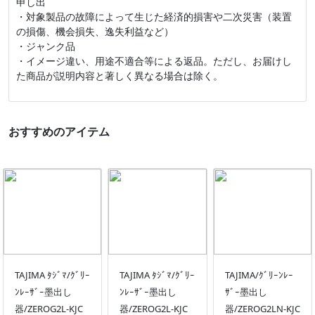
申し出
・対象製品の故障によって生じた経済的損害や二次災害（装置
の損傷、機会損失、逸失利益など）
・ジャンク品
・イメージ違い、用途不適合等による返品。ただし、お届けし
た商品が説明内容と著しく異なる場合は除く。
おすすめのアイテム
TAJIMA ﾀｼﾞﾏ/ｸﾞﾘｰ
TAJIMA ﾀｼﾞﾏ/ｸﾞﾘｰ
TAJIMA/ｸﾞﾘｰﾝﾚｰ
ﾝﾚｰｻﾞｰ墨出し
ﾝﾚｰｻﾞｰ墨出し
ｻﾞｰ墨出し
器/ZEROG2L-KJC
器/ZEROG2L-KJC
器/ZEROG2LN-KJC