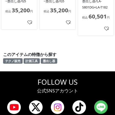
ｰ墨出し器/G5
ｰ墨出し器/G5
墨出し器/LA-
S801DG+LA-T182
35,200
35,200
税込
円
税込
円
60,501
税込
円
このアイテムの特徴から探す
テクノ販売
計測工具
墨出し器
FOLLOW US
公式SNSアカウント