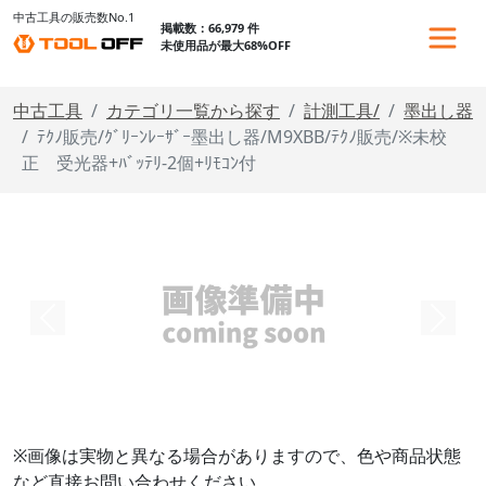
中古工具の販売数No.1
掲載数：66,979 件
未使用品が最大68%OFF
中古工具
カテゴリ一覧から探す
計測工具/
墨出し器
ﾃｸﾉ販売/ｸﾞﾘｰﾝﾚｰｻﾞｰ墨出し器/M9XBB/ﾃｸﾉ販売/※未校
正 受光器+ﾊﾞｯﾃﾘ-2個+ﾘﾓｺﾝ付
※画像は実物と異なる場合がありますので、色や商品状態
など直接お問い合わせください。