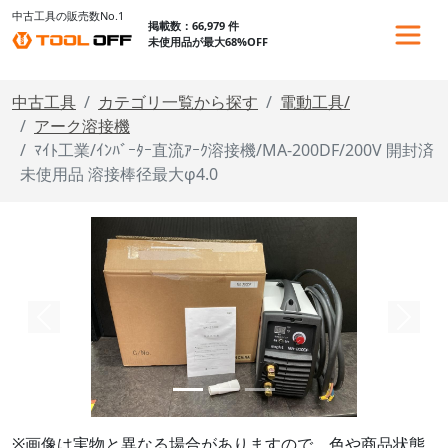
中古工具の販売数No.1
掲載数：66,979 件
未使用品が最大68%OFF
中古工具
カテゴリ一覧から探す
電動工具/
アーク溶接機
ﾏｲﾄ工業/ｲﾝﾊﾞｰﾀｰ直流ｱｰｸ溶接機/MA-200DF/200V 開封済
未使用品 溶接棒径最大φ4.0
※画像は実物と異なる場合がありますので、色や商品状態