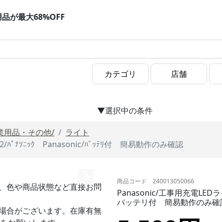
用品が最大68%OFF
▼選択中の条件
業用品・その他/
ライト
C2/ﾊﾟﾅｿﾆｯｸ Panasonic/ﾊﾞｯﾃﾘ付 簡易動作のみ確認
商品コード 240013050066
、色や商品状態など直接お問
Panasonic/工事用充電LEDラ
バッテリ付 簡易動作のみ確
場合がございます。在庫有無