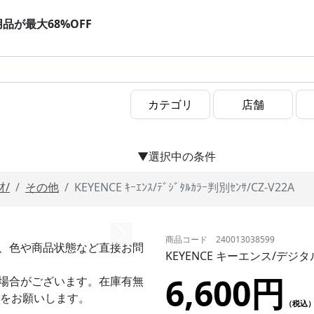
用品が最大68%OFF
▼選択中の条件
材/
その他
KEYENCE ｷｰｴﾝｽ/ﾃﾞｼﾞﾀﾙｶﾗｰ判別ｾﾝｻ/CZ-V22A
商品コード 240013038599
、色や商品状態など直接お問
KEYENCE キーエンス/デジタ
6,600円
場合がございます。在庫有無
をお願いします。
（税込