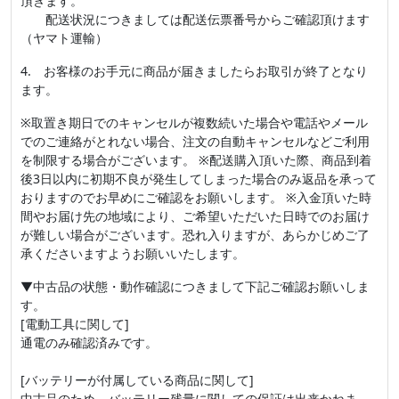
頂きます。
配送状況につきましては配送伝票番号からご確認頂けます
（ヤマト運輸）
4. お客様のお手元に商品が届きましたらお取引が終了となり
ます。
※取置き期日でのキャンセルが複数続いた場合や電話やメール
でのご連絡がとれない場合、注文の自動キャンセルなどご利用
を制限する場合がございます。 ※配送購入頂いた際、商品到着
後3日以内に初期不良が発生してしまった場合のみ返品を承って
おりますのでお早めにご確認をお願いします。 ※入金頂いた時
間やお届け先の地域により、ご希望いただいた日時でのお届け
が難しい場合がございます。恐れ入りますが、あらかじめご了
承くださいますようお願いいたします。
▼中古品の状態・動作確認につきまして下記ご確認お願いしま
す。
[電動工具に関して]
通電のみ確認済みです。
[バッテリーが付属している商品に関して]
中古品のため、バッテリー残量に関しての保証は出来かねま