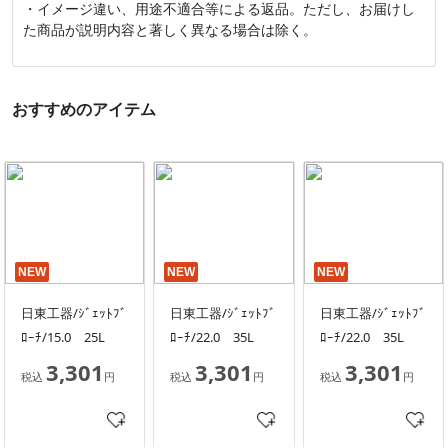
・イメージ違い、用途不適合等による返品。ただし、お届けし
た商品が説明内容と著しく異なる場合は除く。
おすすめのアイテム
NEW
NEW
NEW
日東工器/ｼﾞｪｯﾄﾌﾞ
日東工器/ｼﾞｪｯﾄﾌﾞ
日東工器/ｼﾞｪｯﾄﾌﾞ
ﾛｰﾁ/15.0 25L
ﾛｰﾁ/22.0 35L
ﾛｰﾁ/22.0 35L
3,301
3,301
3,301
税込
円
税込
円
税込
円