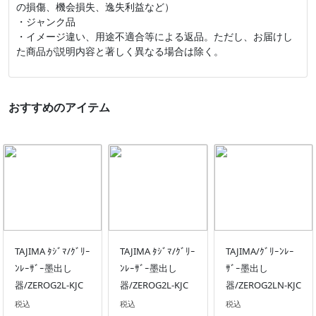
の損傷、機会損失、逸失利益など）
・ジャンク品
・イメージ違い、用途不適合等による返品。ただし、お届けし
た商品が説明内容と著しく異なる場合は除く。
おすすめのアイテム
TAJIMA ﾀｼﾞﾏ/ｸﾞﾘｰ
TAJIMA ﾀｼﾞﾏ/ｸﾞﾘｰ
TAJIMA/ｸﾞﾘｰﾝﾚｰ
ﾝﾚｰｻﾞｰ墨出し
ﾝﾚｰｻﾞｰ墨出し
ｻﾞｰ墨出し
器/ZEROG2L-KJC
器/ZEROG2L-KJC
器/ZEROG2LN-KJC
税込
税込
税込