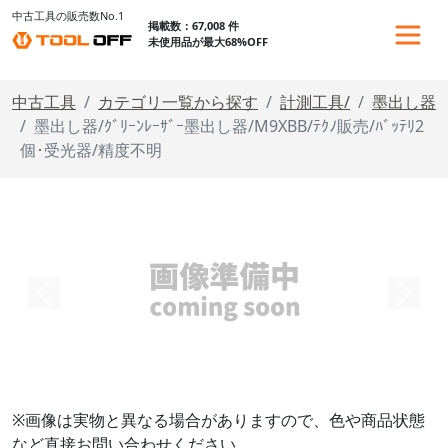
中古工具の販売数No.1
掲載数：67,008 件
未使用品が最大68%OFF
中古工具
カテゴリ一覧から探す
計測工具/
墨出し器
墨出し器/ｸﾞﾘｰﾝﾚｰｻﾞｰ墨出し器/M9XBB/ﾃｸﾉ販売/ﾊﾞｯﾃﾘ2
個･受光器/精度不明
※画像は実物と異なる場合がありますので、色や商品状態
など直接お問い合わせください。