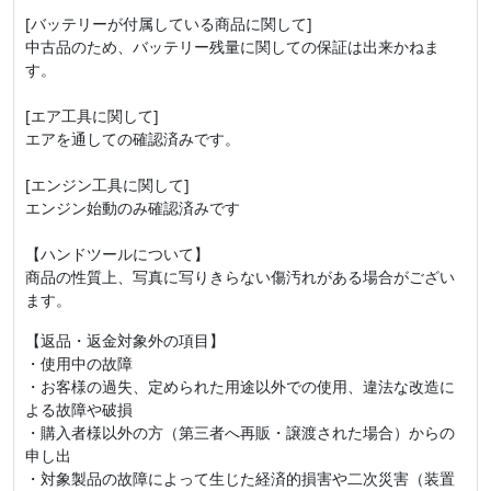
[バッテリーが付属している商品に関して]
中古品のため、バッテリー残量に関しての保証は出来かねま
す。
[エア工具に関して]
エアを通しての確認済みです。
[エンジン工具に関して]
エンジン始動のみ確認済みです
【ハンドツールについて】
商品の性質上、写真に写りきらない傷汚れがある場合がござい
ます。
【返品・返金対象外の項目】
・使用中の故障
・お客様の過失、定められた用途以外での使用、違法な改造に
よる故障や破損
・購入者様以外の方（第三者へ再販・譲渡された場合）からの
申し出
・対象製品の故障によって生じた経済的損害や二次災害（装置