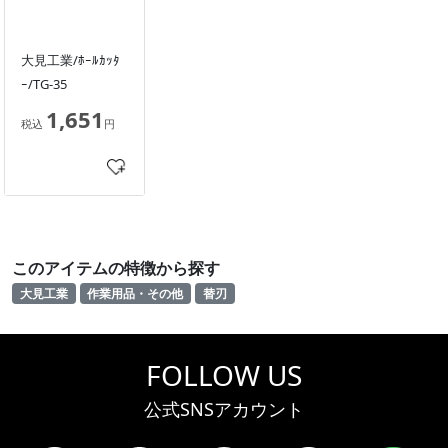
大見工業/ﾎｰﾙｶｯﾀ
ｰ/TG-35
1,651
税込
円
このアイテムの特徴から探す
大見工業
作業用品・その他
替刃
FOLLOW US
公式SNSアカウント