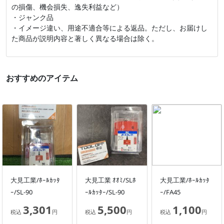
の損傷、機会損失、逸失利益など）
・ジャンク品
・イメージ違い、用途不適合等による返品。ただし、お届けし
た商品が説明内容と著しく異なる場合は除く。
おすすめのアイテム
大見工業/ﾎｰﾙｶｯﾀ
大見工業 ｵｵﾐ/SLﾎ
大見工業/ﾎｰﾙｶｯﾀ
ｰ/SL-90
ｰﾙｶｯﾀｰ/SL-90
ｰ/FA45
3,301
5,500
1,100
税込
円
税込
円
税込
円