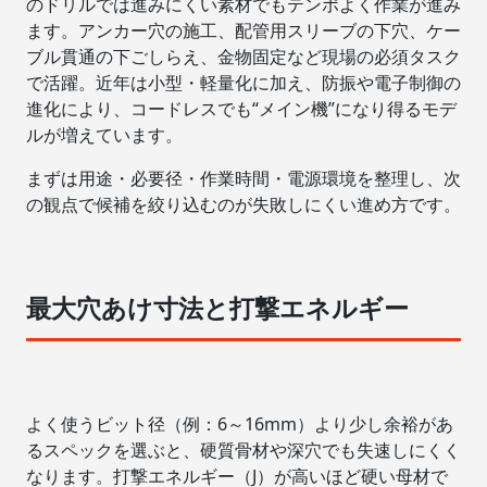
のドリルでは進みにくい素材でもテンポよく作業が進み
ます。アンカー穴の施工、配管用スリーブの下穴、ケー
ブル貫通の下ごしらえ、金物固定など現場の必須タスク
で活躍。近年は小型・軽量化に加え、防振や電子制御の
進化により、コードレスでも“メイン機”になり得るモデ
ルが増えています。
まずは用途・必要径・作業時間・電源環境を整理し、次
の観点で候補を絞り込むのが失敗しにくい進め方です。
最大穴あけ寸法と打撃エネルギー
よく使うビット径（例：6～16mm）より少し余裕があ
るスペックを選ぶと、硬質骨材や深穴でも失速しにくく
なります。打撃エネルギー（J）が高いほど硬い母材で