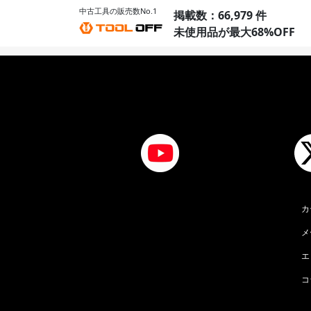
中古工具の販売数No.1
掲載数：66,979 件
未使用品が最大68%OFF
カ
メ
エ
コ