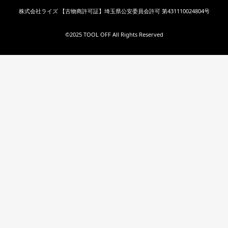
株式会社ライズ 【古物商許可証】埼玉県公安委員会許可 第431110024804号
©︎2025 TOOL OFF All Rights Reserved