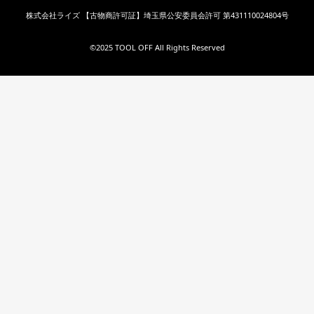
株式会社ライズ 【古物商許可証】埼玉県公安委員会許可 第431110024804号
©︎2025 TOOL OFF All Rights Reserved